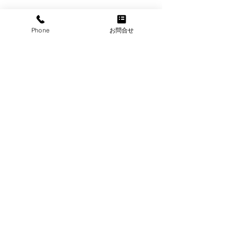
Phone
お問合せ
圃場
コメント
コメントを追加…
十月桜（ジュウ
ラ）
埼玉県川口市 総合的な緑のご相談なら
株式会社埼玉植物園
TEL
048-281-0124