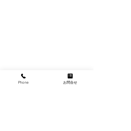
Phone
お問合せ
圃場
コメント
コメントを追加…
十月桜（ジュウ