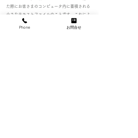
た際にお客さまのコンピュータ内に蓄積される
小さなテキストファイルのことです。これによ
り再度お客さまがホームページを訪れた際にお
Phone
お問合せ
客さまのコンピュータが認識され、利便性が向
上します。クッキーの中には個人が特定できる
情報は残りません。
ほとんどのコンピュータのブラウザがクッキー
を受け入れられるように設定されていますが、
ご使用のブラウザでクッキーの受け入れを拒否
する設定をすることも可能です。但し、その結
果、ホームページの一部の機能が正常に作動し
ない場合がありますのでご了承ください。
2）他サイトのリンクについて
当社ホームページには、お客さまに対し、有用